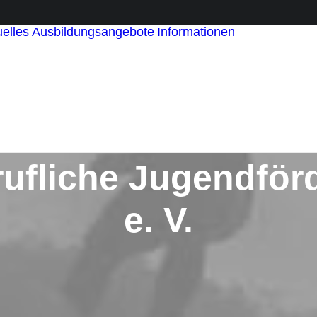
elles
Ausbildungsangebote
Informationen
für
Ausbildung
für Paten
für Schüler
und Schüle
Statements
rufliche Jugendför
e. V.