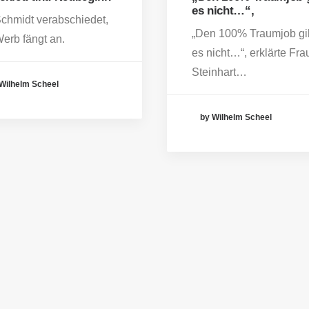
es nicht…“,
Schmidt verabschiedet,
„Den 100% Traumjob gi
Werb fängt an.
es nicht…“, erklärte Fra
Steinhart…
Wilhelm Scheel
by Wilhelm Scheel