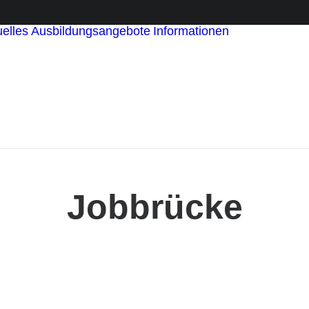
elles
Ausbildungsangebote
Informationen
für
Ausbildung
für Paten
für Schüler
und Schüle
Statements
Jobbrücke