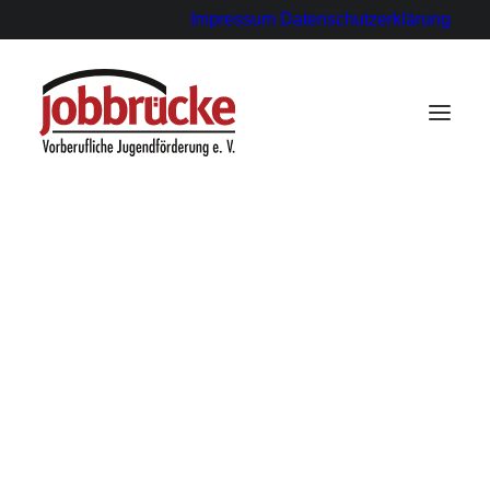
Impressum
Datenschutzerklärung
für Ausbildungsbetriebe
für Paten
für Schülerinnen und Schüler
Statements
Blog
This is a custom category page for Blog