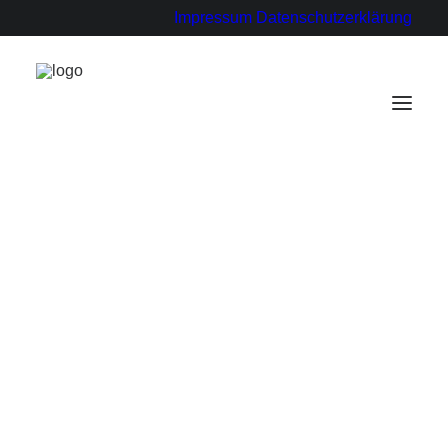
Impressum
Datenschutzerklärung
Register
Login
für Ausbildungsbetriebe
für Paten
für Schülerinnen und Schüler
Statements