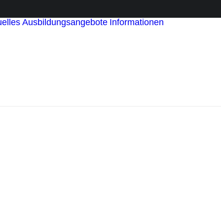
elles
Ausbildungsangebote
Informationen
für
Ausbildung
für Paten
für Schüler
und Schüle
Statements