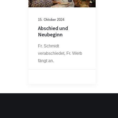
15. Oktober 2024
Abschied und
Date
Neubeginn
Oktober 2024
(1)
Fr. Schmidt
verabschiedet, Fr. Werb
fängt an.